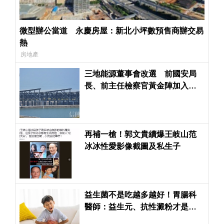
微型辦公當道 永慶房屋：新北小坪數預售商辦交易
熱
房地產
三地能源董事會改選 前國安局
長、前主任檢察官黃金陣加入董
事會
再補一槍！郭文貴續爆王岐山范
冰冰性愛影像截圖及私生子
益生菌不是吃越多越好！胃腸科
醫師：益生元、抗性澱粉才是腸
道好菌的「大餐」