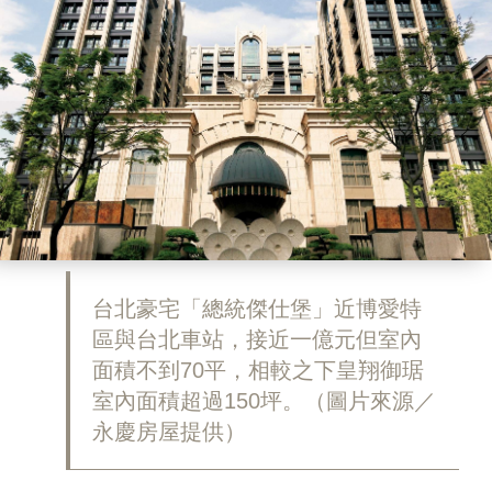
台北豪宅「總統傑仕堡」近博愛特
區與台北車站，接近一億元但室內
面積不到70平，相較之下皇翔御琚
室內面積超過150坪。（圖片來源／
永慶房屋提供）