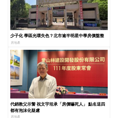
少子化 學區光環失色？北市逾半明星中學房價盤整
房地產
代銷教父示警 祝文宇坦承「房價嚇死人」 點名這四
都有泡沫化疑慮
房地產