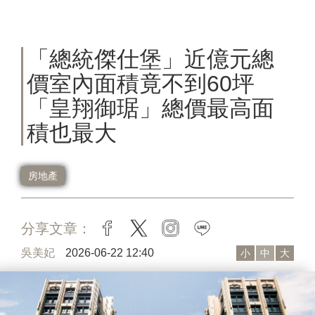
「總統傑仕堡」近億元總
價室內面積竟不到60坪
「皇翔御琚」總價最高面
積也最大
房地產
分享文章：
facebook
twitter
instagram
line
吳美妃
2026-06-22 12:40
小
中
大