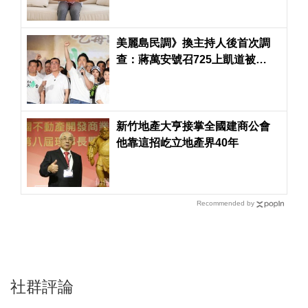
美麗島民調》換主持人後首次調
查：蔣萬安號召725上凱道被
51.8%台北市民認為不成功
新竹地產大亨接掌全國建商公會
他靠這招屹立地產界40年
Recommended by
社群評論