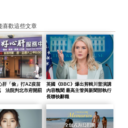
能喜歡這些文章
心肝「偷」打AZ疫苗
英國《BBC》爆出剪輯川普演講
萬 法院判北市府開罰
內容醜聞 最高主管與新聞部執行
長聯袂辭職