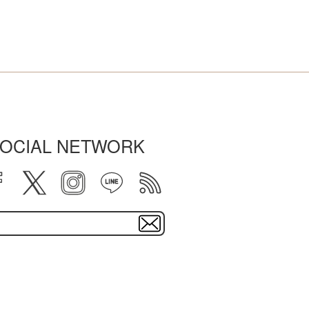
OCIAL NETWORK
facebook
twitter
instagram
line
rss