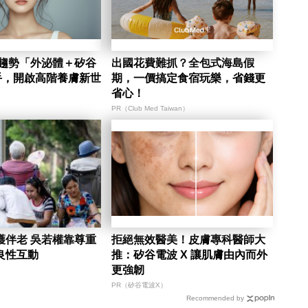
新趨勢「外泌體＋矽谷
出國花費難抓？全包式海島假
手，開啟高階養膚新世
期，一價搞定食宿玩樂，省錢更
省心！
PR（Club Med Taiwan）
護伴老 吳若權靠尊重
拒絕無效醫美！皮膚專科醫師大
良性互動
推：矽谷電波 X 讓肌膚由內而外
更強韌
PR（矽谷電波X）
Recommended by