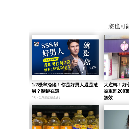
您也可
1/2機率淪陷！你是好男人還是渣
大逆轉！好
男？關鍵在這
被重罰200
無效
PR（台灣癌症基金會）