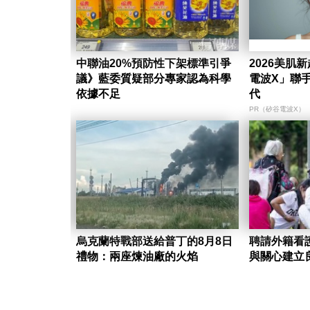
中聯油20%預防性下架標準引爭
2026美肌
議》藍委質疑部分專家認為科學
電波X」聯
依據不足
代
PR（矽谷電波X）
烏克蘭特戰部送給普丁的8月8日
聘請外籍看
禮物：兩座煉油廠的火焰
與關心建立