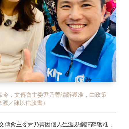
事命令，文傳會主委尹乃菁請辭獲准，由政策
來源／陳以信臉書）
，文傳會主委尹乃菁因個人生涯規劃請辭獲准，