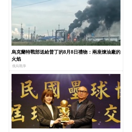
烏克蘭特戰部送給普丁的8月8日禮物：兩座煉油廠的
火焰
俄烏戰爭