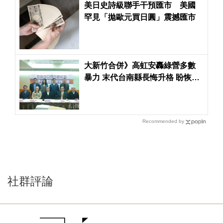
美日史詩級聯手干預匯市 美國
罕見「拋歐元買日圓」震撼匯市
大新竹合併》高虹安轟綠營多數
暴力 末代台南縣長悔升格 盼恢復
鄉鎮市選舉
Recommended by
社群評論