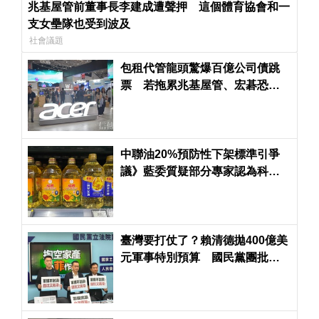
兆基屋管前董事長李建成遭聲押 這個體育協會和一
支女壘隊也受到波及
社會議題
包租代管龍頭驚爆百億公司債跳
票 若拖累兆基屋管、宏碁恐淪
為最大苦主
中聯油20%預防性下架標準引爭
議》藍委質疑部分專家認為科學
依據不足
臺灣要打仗了？賴清德拋400億美
元軍事特別預算 國民黨團批天
價軍費買到喪權辱國