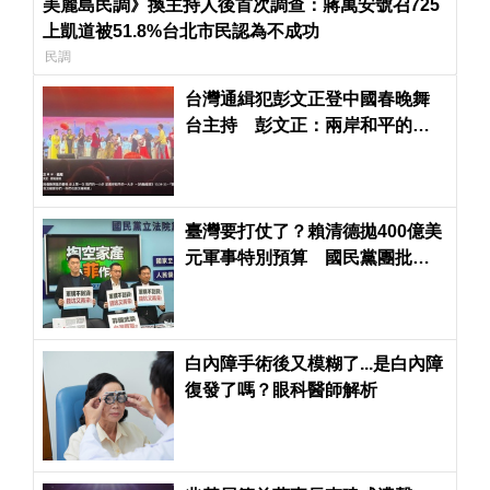
美麗島民調》換主持人後首次調查：蔣萬安號召725
上凱道被51.8%台北市民認為不成功
民調
台灣通緝犯彭文正登中國春晚舞
台主持 彭文正：兩岸和平的一
大步
臺灣要打仗了？賴清德拋400億美
元軍事特別預算 國民黨團批天
價軍費買到喪權辱國
白內障手術後又模糊了...是白內障
復發了嗎？眼科醫師解析