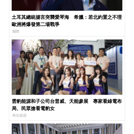
土耳其總統揚言突襲愛琴海 希臘：若北約置之不理
歐洲將爆發第二場戰爭
國際
雲豹能源和子公司台普威、天能參展 專家看綠電布
局、民眾搶看電豹女
再生能源