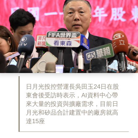
日月光投控營運長吳田玉24日在股
東會後受訪時表示，AI資料中心帶
來大量的投資與擴廠需求，目前日
月光和矽品合計建置中的廠房就高
達15座