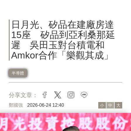
日月光、矽品在建廠房達
15座 矽品到亞利桑那延
遲 吳田玉對台積電和
Amkor合作「樂觀其成」
半導體
分享文章：
facebook
twitter
instagram
line
鄭國強
2026-06-24 12:40
小
中
大