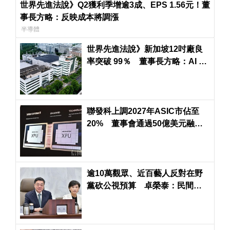
世界先進法說》Q2獲利季增逾3成、EPS 1.56元！董
事長方略：反映成本將調漲
半導體
世界先進法說》新加坡12吋廠良
率突破 99％ 董事長方略：AI 供
不應求看至2027年
聯發科上調2027年ASIC市佔至
20% 董事會通過50億美元融資
預算
逾10萬觀眾、近百藝人反對在野
黨砍公視預算 卓榮泰：民間希
望維護藝文發展環境