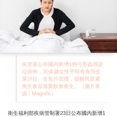
疾管署公布國內新增1例弓形蟲感染
症病例，30多歲女性平時有食用生
菜沙拉、生魚片習慣，提醒民眾避
免生食並落實飲食衛生。（圖片來
源 / Magnific）
衛生福利部疾病管制署23日公布國內新增1