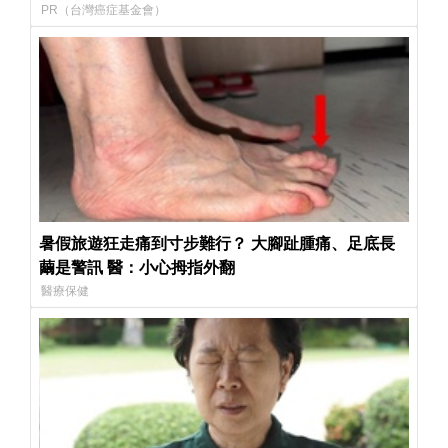
PR（台灣癌症基金會）
暑假旅遊狂走痛到寸步難行？ 大腳趾腫痛、足底長
繭是警訊 醫：小心拇指外翻
醫療保健