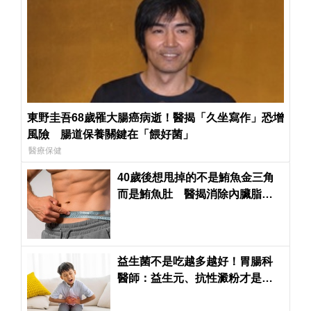
東野圭吾68歲罹大腸癌病逝！醫揭「久坐寫作」恐增
風險 腸道保養關鍵在「餵好菌」
醫療保健
40歲後想甩掉的不是鮪魚金三角
而是鮪魚肚 醫揭消除內臟脂肪
「運動黃金三角」
益生菌不是吃越多越好！胃腸科
醫師：益生元、抗性澱粉才是腸
道好菌的「大餐」