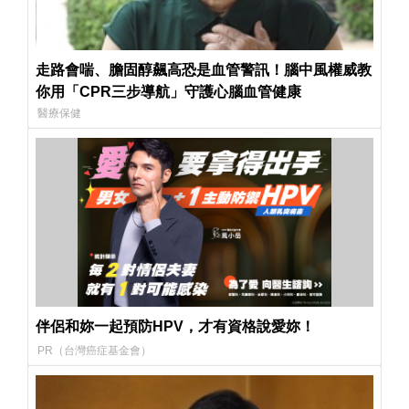
走路會喘、膽固醇飆高恐是血管警訊！腦中風權威教
你用「CPR三步導航」守護心腦血管健康
醫療保健
伴侶和妳一起預防HPV，才有資格說愛妳！
PR（台灣癌症基金會）