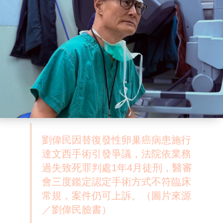
劉偉民因替復發性卵巢癌病患施行
達文西手術引發爭議，法院依業務
過失致死罪判處1年4月徒刑，醫審
會三度鑑定認定手術方式不符臨床
常規，案件仍可上訴。（圖片來源
／劉偉民臉書）