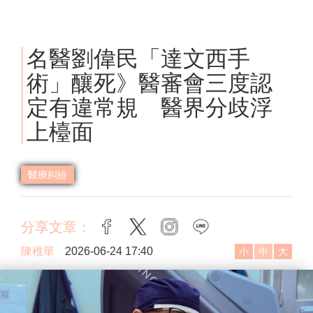
名醫劉偉民「達文西手
術」釀死》醫審會三度認
定有違常規 醫界分歧浮
上檯面
醫療糾紛
分享文章：
facebook
twitter
instagram
line
陳稚華
2026-06-24 17:40
小
中
大