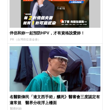
伴侶和妳一起預防HPV，才有資格說愛妳！
PR（台灣癌症基金會）
名醫劉偉民「達文西手術」釀死》醫審會三度認定有
違常規 醫界分歧浮上檯面
醫療糾紛