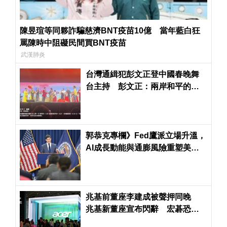
陳昱瑄等同夥詐騙慈濟BNT疫苗10億 當年藍白狂
罵陳時中阻礙民間買BNT疫苗
武漢肺炎
台灣通緝犯彭文正登中國春晚舞
台主持 彭文正：兩岸和平的一
大步
郭恭克專欄》Fed鷹派立場升溫，
AI成長動能與通膨風險重塑美、
台股投資策略
兆基前董座李建成被聲押同晚
兆基新董座宣布閃辭 宏碁恐得
派律師進駐了