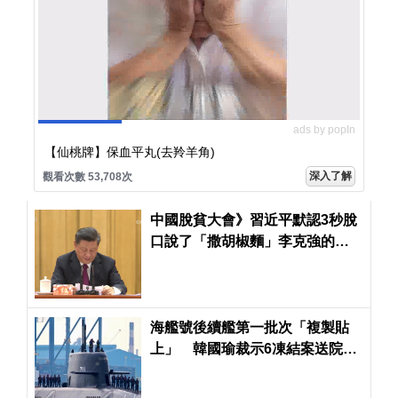
ads by popIn
【仙桃牌】保血平丸(去羚羊角)
深入了解
觀看次數 53,708次
中國脫貧大會》習近平默認3秒脫
口說了「撒胡椒麵」李克強的一
席話也很經典
海艦號後續艦第一批次「複製貼
上」 韓國瑜裁示6凍結案送院會
表決