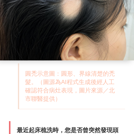
圓禿示意圖：圓形、界線清楚的禿
髮。（圖源為AI程式生成後經人工
確認符合病灶表現，圖片來源／北
市聯醫提供）
最近起床梳洗時，您是否曾突然發現頭