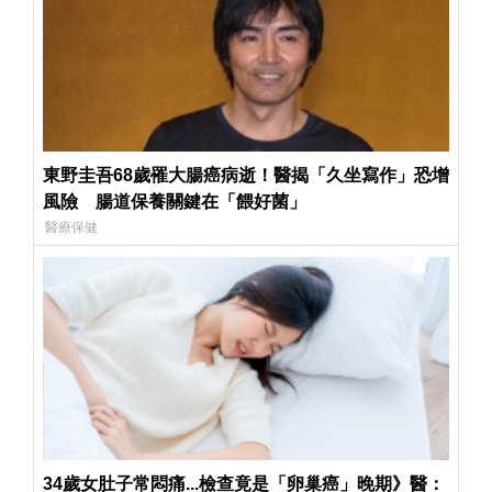
東野圭吾68歲罹大腸癌病逝！醫揭「久坐寫作」恐增
風險 腸道保養關鍵在「餵好菌」
醫療保健
34歲女肚子常悶痛...檢查竟是「卵巢癌」晚期》醫：