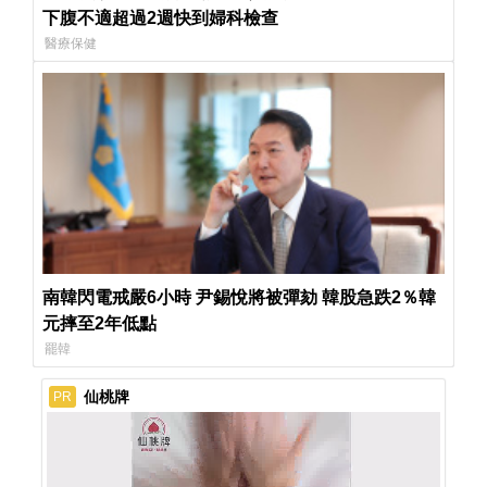
下腹不適超過2週快到婦科檢查
醫療保健
南韓閃電戒嚴6小時 尹錫悅將被彈劾 韓股急跌2％韓
元摔至2年低點
罷韓
仙桃牌
PR