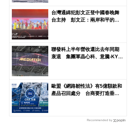
台灣通緝犯彭文正登中國春晚舞
台主持 彭文正：兩岸和平的一
大步
聯發科上半年營收還比去年同期
衰退 集團軍晶心科、意騰-KY年
增率超過60％
歐盟《網路韌性法》有5億額款和
產品召回處分 台商要打造垂直
整合法遵力避風險
Recommended by