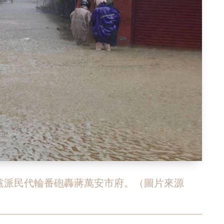
黨派民代輪番砲轟蔣萬安市府。（圖片來源