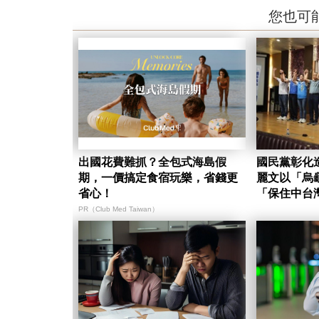
您也可
出國花費難抓？全包式海島假
國民黨彰化
期，一價搞定食宿玩樂，省錢更
麗文以「烏
省心！
「保住中台
PR（Club Med Taiwan）