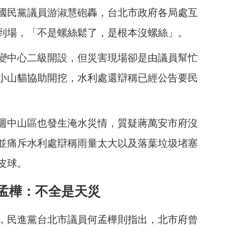
國民黨議員游淑慧砲轟，台北市政府各局處互
到場，「不是螺絲鬆了，是根本沒螺絲」。
變中心二級開設，但災害現場卻是由議員幫忙
小山貓協助開挖，水利處還辯稱已經公告要民
週中山區也發生淹水災情，質疑蔣萬安市府沒
並痛斥水利處辯稱雨量太大以及落葉垃圾堵塞
皮球。
孟樺：不全是天災
，民進黨台北市議員何孟樺則指出，北市府曾