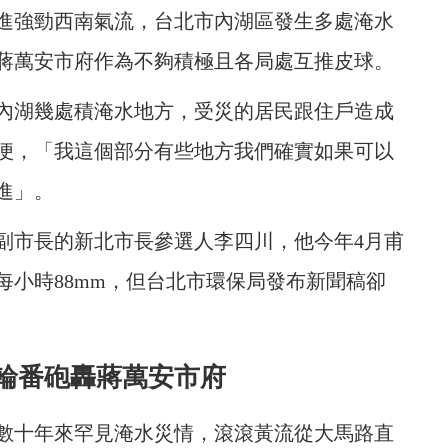
進強勁西南氣流，台北市內湖區發生多處淹水
蔣萬安市府作為不夠積極且各局處互推皮球。
於內湖幾處積淹水地方，受災的居民跟住戶造成
便，「我這個部分有些地方我們確實如果可以
進」。
副市長的新北市長參選人李四川，他今年4月甫
每小時88mm，但台北市環保局發布新聞稿卻
輪番砲轟蔣萬安市府
數十年來罕見淹水災情，滾滾黃流從大馬路直