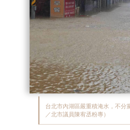
台北市內湖區嚴重積淹水，不分
／北市議員陳宥丞粉專）