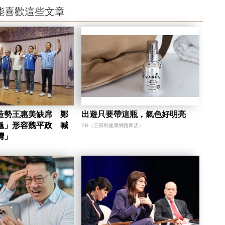
能喜歡這些文章
造勢王惠美缺席 鄭
出遊只要帶這瓶，氣色好明亮
龜」形容魏平政 喊
PR（三得利健康網路商店）
灣」