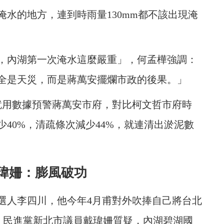
水的地方，連到時雨量130mm都不該出現淹
後，內湖第一次淹水這麼嚴重」，何孟樺強調：
不全是天災，而是蔣萬安擺爛市政的後果。」
就用數據預警蔣萬安市府，對比柯文哲市府時
40%，清疏條次減少44%，就連清出淤泥數
瑋姍：膨風破功
選人李四川，他今年4月甫對外吹捧自己將台北
此，民進黨新北市議員戴瑋姍質疑，內湖碧湖國