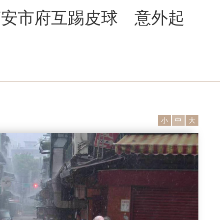
萬安市府互踢皮球 意外起
小
中
大