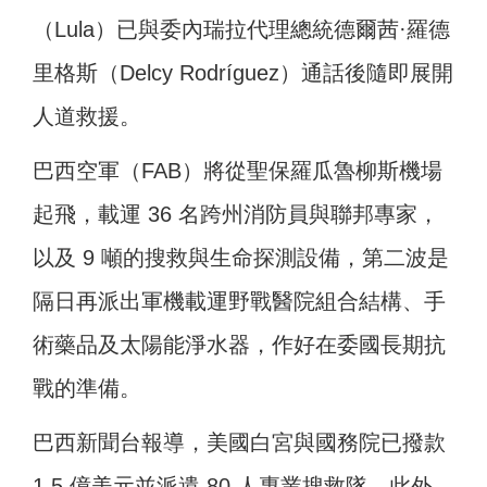
（Lula）已與委內瑞拉代理總統德爾茜·羅德
里格斯（Delcy Rodríguez）通話後隨即展開
人道救援。
巴西空軍（FAB）將從聖保羅瓜魯柳斯機場
起飛，載運 36 名跨州消防員與聯邦專家，
以及 9 噸的搜救與生命探測設備，第二波是
隔日再派出軍機載運野戰醫院組合結構、手
術藥品及太陽能淨水器，作好在委國長期抗
戰的準備。
巴西新聞台報導，美國白宮與國務院已撥款
1.5 億美元並派遣 80 人專業搜救隊。此外，