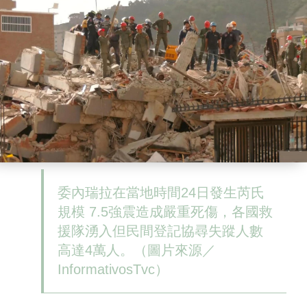
委內瑞拉在當地時間24日發生芮氏
規模 7.5強震造成嚴重死傷，各國救
援隊湧入但民間登記協尋失蹤人數
高達4萬人。（圖片來源／
InformativosTvc）