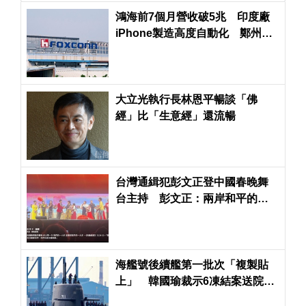
鴻海前7個月營收破5兆 印度廠
iPhone製造高度自動化 鄭州生
產線大量減少
大立光執行長林恩平暢談「佛
經」比「生意經」還流暢
台灣通緝犯彭文正登中國春晚舞
台主持 彭文正：兩岸和平的一
大步
海艦號後續艦第一批次「複製貼
上」 韓國瑜裁示6凍結案送院會
表決