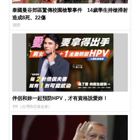
泰國曼谷郊區驚傳校園槍擊事件 14歲學生持槍掃射
造成8死、22傷
國際
伴侶和妳一起預防HPV，才有資格說愛妳！
PR（台灣癌症基金會）