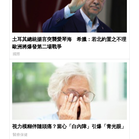
土耳其總統揚言突襲愛琴海 希臘：若北約置之不理
歐洲將爆發第二場戰爭
國際
視力模糊伴隨頭痛？當心「白內障」引爆「青光眼」
醫療保健