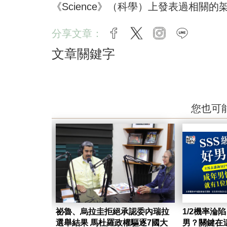
《Science》（科學）上發表過相關的
分享文章：
facebook
twitter
instagram
line
文章關鍵字
您也可
祕魯、烏拉圭拒絕承認委內瑞拉
1/2機率淪
選舉結果 馬杜羅政權驅逐7國大
男？關鍵在