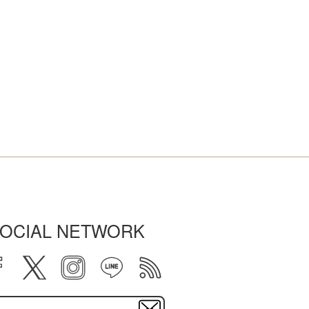
OCIAL NETWORK
facebook
twitter
instagram
line
rss