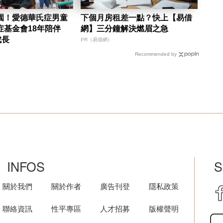
園！愛德華氏症男童
下個月房租差一點？快上【易借
症基金會18年陪伴
網】三分鐘解決燃眉之急
成長
PR（易借網）
Recommended by
INFOS
S
關於我們
關於作者
廣告刊登
隱私政策
聯絡資訊
性平專區
人才招募
版權聲明