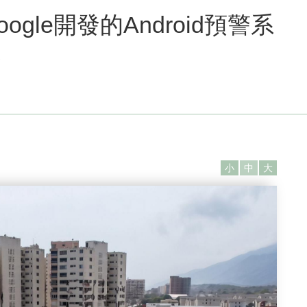
gle開發的Android預警系
震
小
中
大