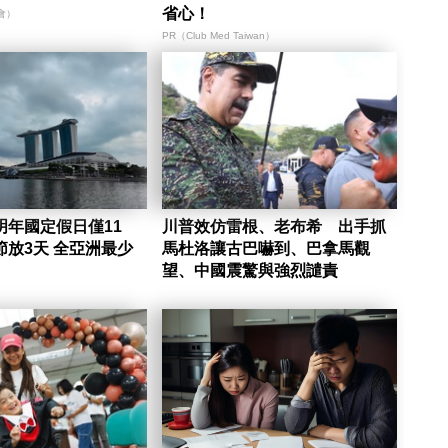
省心！
會）
PR（Club Med Taiwan）
明年國定假日僅11
川普效仿雷根、老布希 出手抓
天、農曆春節放3天 全亞洲最少
馬杜洛讓古巴嚇到、巴拿馬觀
望、中國震驚與強烈譴責