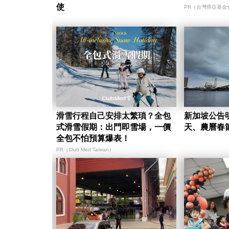
使
PR（台灣癌症基金
滑雪行程自己安排太繁瑣？全包
新加坡公告
式滑雪假期：出門即雪場，一價
全包不怕預算爆表！
PR（Club Med Taiwan）