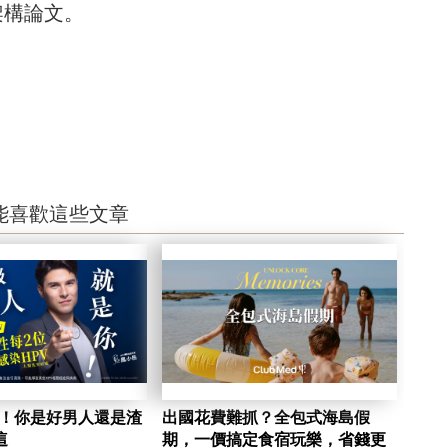
架構論文。
能喜歡這些文章
陷！你是好男人還是渣
出國花費難抓？全包式海島假
這
期，一價搞定食宿玩樂，省錢更