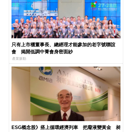
只有上市櫃董事長、總經理才能參加的老字號聯誼
會 揭開低調中菁會身密面紗
產業脈動
ESG概念股》搭上循環經濟列車 把廢液變黃金 昶