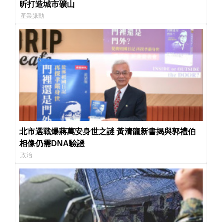
昕打造城市礦山
產業脈動
北市選戰爆蔣萬安身世之謎 黃清龍新書揭與郭禮伯
相像仍需DNA驗證
政治