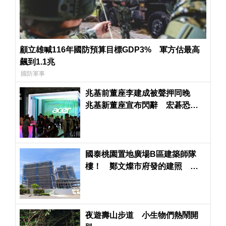
顧立雄喊116年國防預算目標GDP3% 軍方估最高
飆到1.1兆
國防軍事
兆基前董座李建成被聲押同晚
兆基新董座宣布閃辭 宏碁恐得
派律師進駐了
國泰桃園置地廣場B區建築師隊
樓！ 鄭文燦市府發的建照 張
善政市府不發使用執照
夜遊壽山步道 小生物們熱鬧開