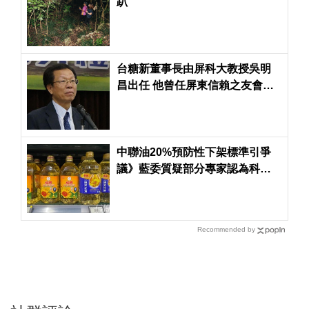
趴
台糖新董事長由屏科大教授吳明
昌出任 他曾任屏東信賴之友會執
行長
中聯油20%預防性下架標準引爭
議》藍委質疑部分專家認為科學
依據不足
Recommended by