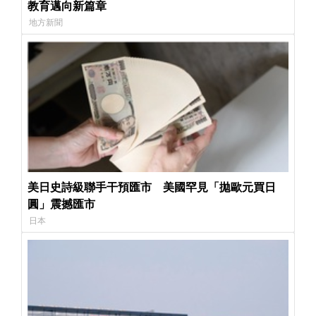
教育邁向新篇章
地方新聞
美日史詩級聯手干預匯市 美國罕見「拋歐元買日
圓」震撼匯市
日本