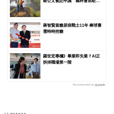
匿公文被記申誡 國科會前駐捷
克科技組秘書投訴組長霸凌也成
立
蔣智賢當糖尿病戰士11年 棒球賽
需時時控糖
羅世宏專欄》畢業即失業？AI正
拆掉職場第一階
Recommended by