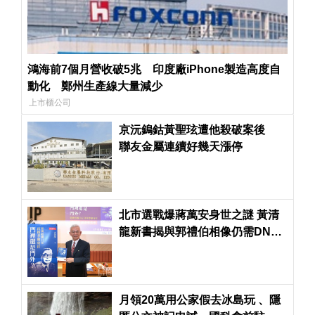
鴻海前7個月營收破5兆 印度廠iPhone製造高度自
動化 鄭州生產線大量減少
上市櫃公司
京沅鎢鈷黃聖玹遭他殺破案後
聯友金屬連續好幾天漲停
北市選戰爆蔣萬安身世之謎 黃清
龍新書揭與郭禮伯相像仍需DNA
驗證
月領20萬用公家假去冰島玩 、隱