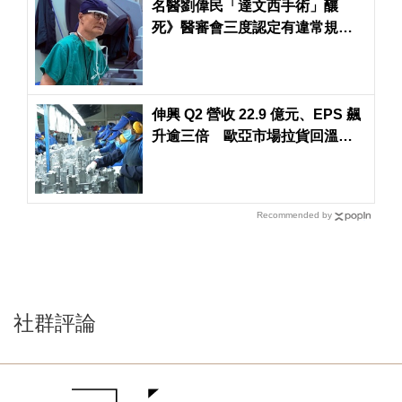
名醫劉偉民「達文西手術」釀
死》醫審會三度認定有違常規
醫界分歧浮上檯面
伸興 Q2 營收 22.9 億元、EPS 飆
升逾三倍 歐亞市場拉貨回溫助
攻
Recommended by
社群評論