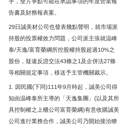
手，雙方爭點可能在承認事項的年度營業報
告書及財務報表案。
29日誠美材公司也發表幾點聲明，就市場派
持股的投票權效力問題，公司派主張就温峰
泰/天逸/富育榮綱所控股權持股超過10%之
股份，疑違反證交法43條之1及企併法27條
等相關規定事項，移送予主管機關裁示。
1. 因民國(下同)111年9月時起，誠美公司得
知由温峰泰所主導的「天逸集團」(以及其所
具控制權之上櫃公司富育榮綱)有意收購誠美
公司進行業務合作，誠美公司乃開始接洽瞭