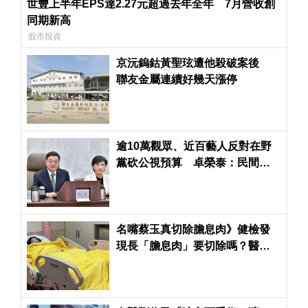
世豐上半年EPS達2.27元超過去年全年 7月營收創
同期新高
股市投資
京沅鎢鈷黃聖玹遭他殺破案後
聯友金屬連續好幾天漲停
逾10萬觀眾、近百藝人反對在野
黨砍公視預算 卓榮泰：民間希
望維護藝文發展環境
名嘴蔡玉真切除膽息肉》健檢發
現長「膽息肉」要切除嗎？醫：4
種情況下一定要開刀