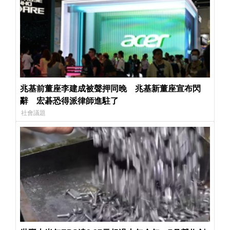
兆基前董座李建成被聲押同晚 兆基新董座宣布閃
辭 宏碁恐得派律師進駐了
社會議題