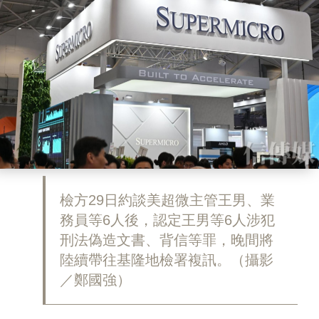
檢方29日約談美超微主管王男、業
務員等6人後，認定王男等6人涉犯
刑法偽造文書、背信等罪，晚間將
陸續帶往基隆地檢署複訊。（攝影
／鄭國強）