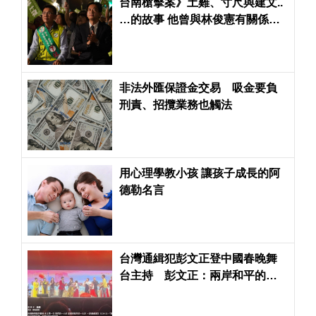
台南槍擊案》土雞、寸尺與建文..
…的故事 他曾與林俊憲有關係但
不同系統
非法外匯保證金交易 吸金要負
刑責、招攬業務也觸法
用心理學教小孩 讓孩子成長的阿
德勒名言
台灣通緝犯彭文正登中國春晚舞
台主持 彭文正：兩岸和平的一
大步