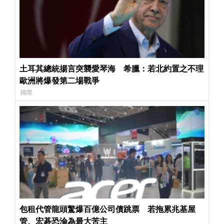
土耳其總統揚言突襲愛琴海 希臘：若北約置之不理
歐洲將爆發第二場戰爭
國際
包租代管龍頭驚爆百億公司債跳票 若拖累兆基屋
管、宏碁恐淪為最大苦主