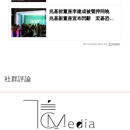
兆基前董座李建成被聲押同晚
兆基新董座宣布閃辭 宏碁恐得
派律師進駐了
Recommended by
社群評論