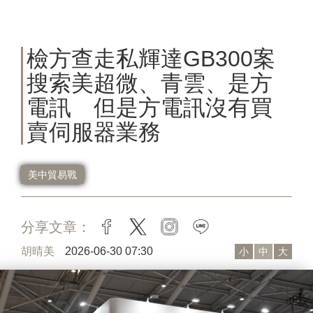
檢方查走私輝達GB300案
搜索美超微、青雲、是方
電訊 但是方電訊沒有買
賣伺服器業務
美中貿易戰
分享文章：
facebook
twitter
instagram
line
胡晴美
2026-06-30 07:30
小
中
大