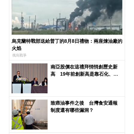
烏克蘭特戰部送給普丁的8月8日禮物：兩座煉油廠的
火焰
俄烏戰爭
南亞股價在這禮拜悄悄創歷史新
高 19年前創新高是靠石化、今
年靠AI科技動力
致癌油事件之後 台灣食安通報
制度還有哪些漏洞？