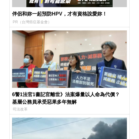
伴侶和妳一起預防HPV，才有資格說愛妳！
PR（台灣癌症基金會）
6警1法官1書記官離世》法案爆量以人命為代價？
基層公務員承受惡果多年無解
司法改革