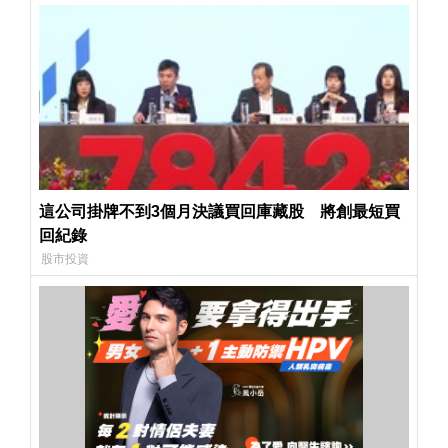
這公司掛牌不到3個月決議買回庫藏股 將創最短買
回紀錄
股市投資