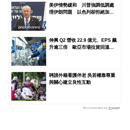
美伊情勢緩和 川普強調低調處
理伊朗問題 以色列卻拒絕加薩
15點計畫
伸興 Q2 營收 22.9 億元、EPS 飆
升逾三倍 歐亞市場拉貨回溫助
攻
聘請外籍看護伴老 吳若權靠尊重
與關心建立良性互動
Recommended by