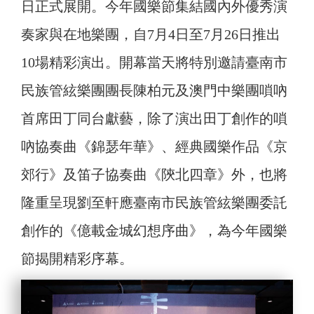
日正式展開。今年國樂節集結國內外優秀演
奏家與在地樂團，自7月4日至7月26日推出
10場精彩演出。開幕當天將特別邀請臺南市
民族管絃樂團團長陳柏元及澳門中樂團嗩吶
首席田丁同台獻藝，除了演出田丁創作的嗩
吶協奏曲《錦瑟年華》、經典國樂作品《京
郊行》及笛子協奏曲《陝北四章》外，也將
隆重呈現劉至軒應臺南市民族管絃樂團委託
創作的《億載金城幻想序曲》，為今年國樂
節揭開精彩序幕。