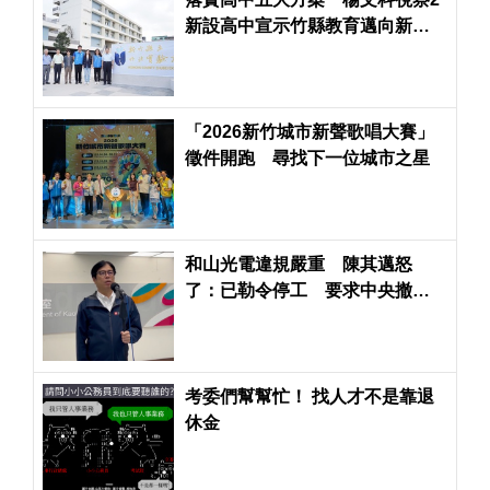
新設高中宣示竹縣教育邁向新篇
章
「2026新竹城市新聲歌唱大賽」
徵件開跑 尋找下一位城市之星
和山光電違規嚴重 陳其邁怒
了：已勒令停工 要求中央撤銷
許可
考委們幫幫忙！ 找人才不是靠退
休金