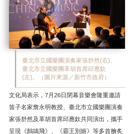
臺北市立國樂團演奏家張舒然(右)、
臺北市立國樂團革胡首席邱應欽
(左)。（圖片來源／新竹市政府）
文化局表示，7月26日閉幕音樂會隆重邀請
笛子名家詹永明教授、臺北市立國樂團演奏
家張舒然及革胡首席邱應欽共同演出，攜手
呈現《鷓鴣飛》、《霸王別姬》等多首膾炙