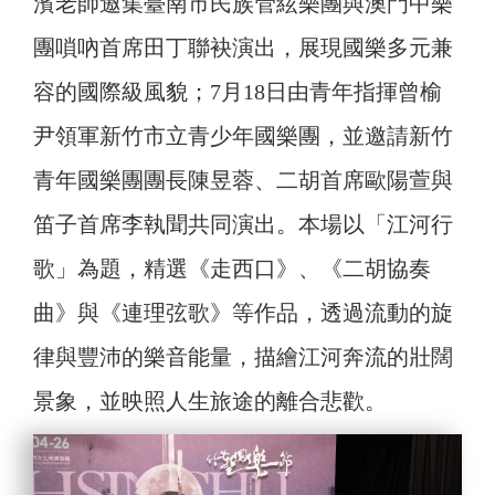
濱老師邀集臺南市民族管絃樂團與澳門中樂
團嗩吶首席田丁聯袂演出，展現國樂多元兼
容的國際級風貌；7月18日由青年指揮曾榆
尹領軍新竹市立青少年國樂團，並邀請新竹
青年國樂團團長陳昱蓉、二胡首席歐陽萱與
笛子首席李執聞共同演出。本場以「江河行
歌」為題，精選《走西口》、《二胡協奏
曲》與《連理弦歌》等作品，透過流動的旋
律與豐沛的樂音能量，描繪江河奔流的壯闊
景象，並映照人生旅途的離合悲歡。