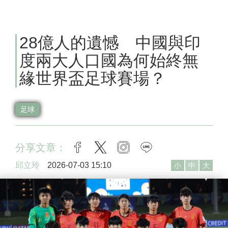
28億人的遺憾 中國與印
度兩大人口國為何始終無
緣世界盃足球賽場？
足球
分享文章：
facebook
twitter
instagram
line
邱立玲
2026-07-03 15:10
小
中
大