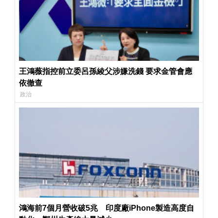
王鴻薇指控前立委呂孫綾父涉嫌洗錢 要求金管會應
依徹查
政治
鴻海前7個月營收破5兆 印度廠iPhone製造高度自