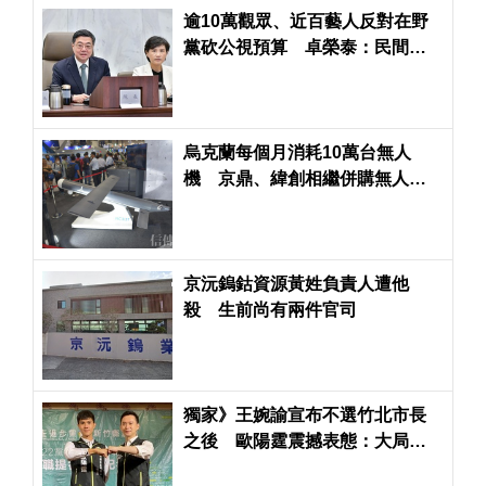
逾10萬觀眾、近百藝人反對在野
黨砍公視預算 卓榮泰：民間希
望維護藝文發展環境
烏克蘭每個月消耗10萬台無人
機 京鼎、緯創相繼併購無人機
公司
京沅鎢鈷資源黃姓負責人遭他
殺 生前尚有兩件官司
獨家》王婉諭宣布不選竹北市長
之後 歐陽霆震撼表態：大局優
先於個人「義不容辭」