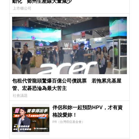
動化 鄭州生產線大量減少
上市櫃公司
包租代管龍頭驚爆百億公司債跳票 若拖累兆基屋
管、宏碁恐淪為最大苦主
社會議題
伴侶和妳一起預防HPV，才有資
格說愛妳！
PR（台灣癌症基金會）