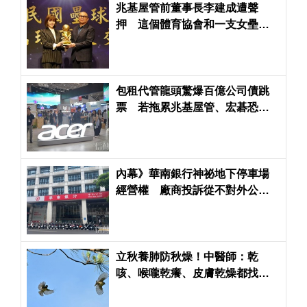
兆基屋管前董事長李建成遭聲
押 這個體育協會和一支女壘隊
也受到波及
包租代管龍頭驚爆百億公司債跳
票 若拖累兆基屋管、宏碁恐淪
為最大苦主
內幕》華南銀行神祕地下停車場
經營權 廠商投訴從不對外公開
招標恐罔顧股東權益
立秋養肺防秋燥！中醫師：乾
咳、喉嚨乾癢、皮膚乾燥都找上
門 把握養生關鍵為秋冬打底