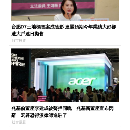
台肥D7土地標售案成陰影 達麗預期今年業績大好卻
遭大戶連日拋售
股市投資
兆基前董座李建成被聲押同晚 兆基新董座宣布閃
辭 宏碁恐得派律師進駐了
社會議題