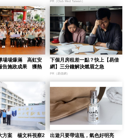
PR（Club Med Taiwan）
導場場爆滿 高虹安
下個月房租差一點？快上【易借
報告施政成果 獲熱
網】三分鐘解決燃眉之急
PR（易借網）
大方案 楊文科視察2
出遊只要帶這瓶，氣色好明亮