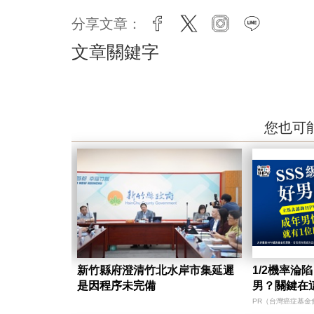
分享文章：
facebook
twitter
instagram
line
文章關鍵字
您也可
新竹縣府澄清竹北水岸市集延遲
1/2機率淪
是因程序未完備
男？關鍵在
PR（台灣癌症基金