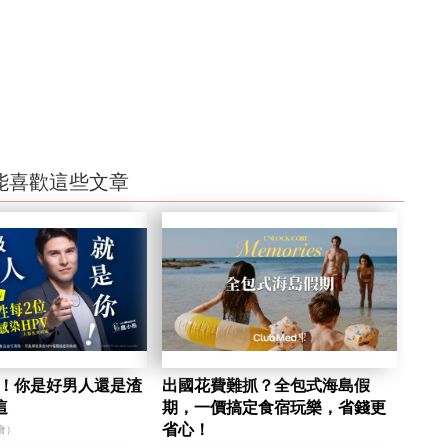
能喜歡這些文章
陷！你是好男人還是渣
出國花費難抓？全包式海島假
這
期，一價搞定食宿玩樂，省錢更
省心！
會）