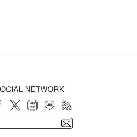
OCIAL NETWORK
facebook
twitter
instagram
line
rss