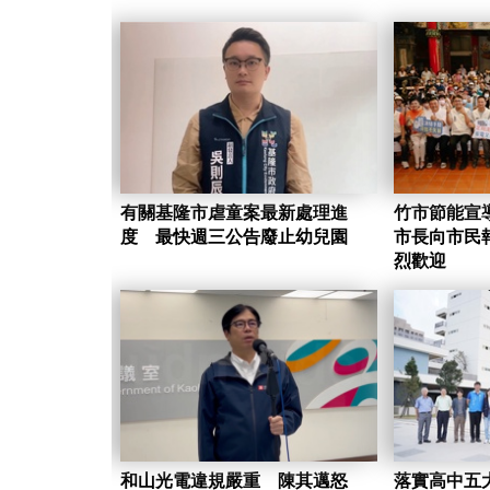
有關基隆市虐童案最新處理進
竹市節能宣
度 最快週三公告廢止幼兒園
市長向市民
烈歡迎
和山光電違規嚴重 陳其邁怒
落實高中五