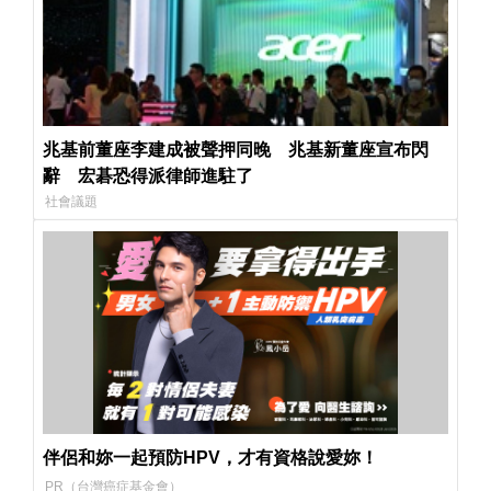
兆基前董座李建成被聲押同晚 兆基新董座宣布閃
辭 宏碁恐得派律師進駐了
社會議題
伴侶和妳一起預防HPV，才有資格說愛妳！
PR（台灣癌症基金會）