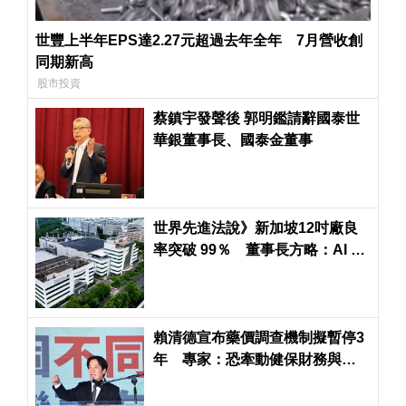
世豐上半年EPS達2.27元超過去年全年 7月營收創
同期新高
股市投資
蔡鎮宇發聲後 郭明鑑請辭國泰世
華銀董事長、國泰金董事
世界先進法說》新加坡12吋廠良
率突破 99％ 董事長方略：AI 供
不應求看至2027年
賴清德宣布藥價調查機制擬暫停3
年 專家：恐牽動健保財務與病
人用藥權益