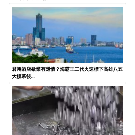
君鴻酒店歇業有隱情？海霸王二代火速標下高雄八五
大樓幕後...