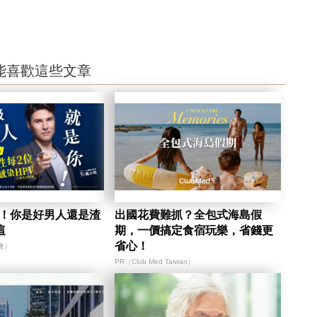
能喜歡這些文章
陷！你是好男人還是渣
出國花費難抓？全包式海島假
這
期，一價搞定食宿玩樂，省錢更
省心！
會）
PR（Club Med Taiwan）