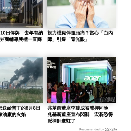
10日停牌 去年有納
視力模糊伴隨頭痛？當心「白內
 券商輔導興櫃一直踩
障」引爆「青光眼」
部送給普丁的8月8日
兆基前董座李建成被聲押同晚
煉油廠的火焰
兆基新董座宣布閃辭 宏碁恐得
派律師進駐了
Recommended by