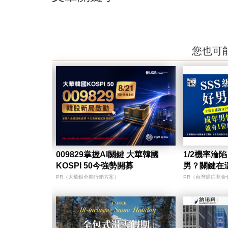
您也可
009829掌握AI關鍵 大華韓國
1/2機率淪
KOSPI 50今強勢開募
男？關鍵在
PR（大華銀全能行銷方案）
PR（台灣癌症基金