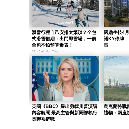
滑雪行程自己安排太繁瑣？全包
國鼎生技4月
式滑雪假期：出門即雪場，一價
諾KY停牌
全包不怕預算爆表！
雷
PR（Club Med Taiwan）
英國《BBC》爆出剪輯川普演講
烏克蘭特戰
內容醜聞 最高主管與新聞部執行
禮物：兩座
長聯袂辭職