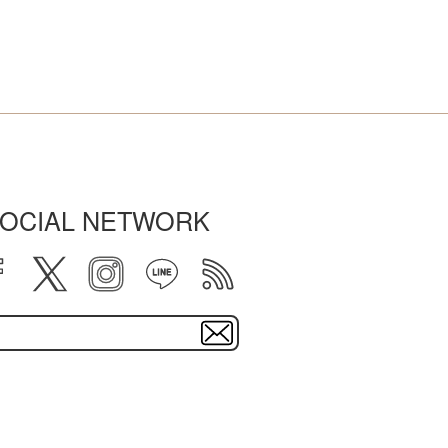
OCIAL NETWORK
facebook
twitter
instagram
line
rss