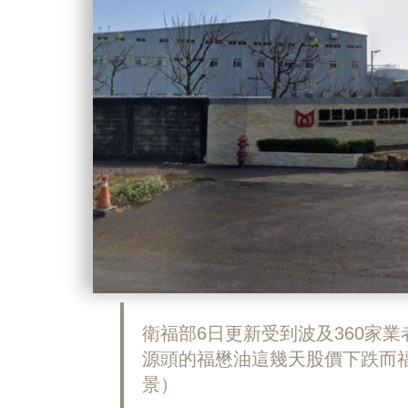
衛福部6日更新受到波及360家
源頭的福懋油這幾天股價下跌而福
景）