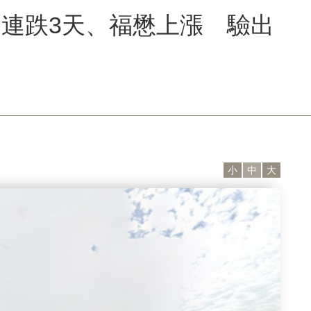
連跌3天、福懋上漲 驗出
小
中
大