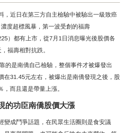
料，近日在第三方自主檢驗中被驗出一級致癌
BaP）」濃度超標風暴，第一波受創的福壽
1225）都有上市，從7月1日消息曝光後股價各
天，福壽相對抗跌。
次靠的是南僑自己檢驗，整個事件才被爆發出
在31.45元左右，被爆出是南僑發現之後，股
7.6％，而且還是帶量上漲。
現的功臣南僑股價大漲
經變成鬥爭話題，在民眾生活圈則是食安議