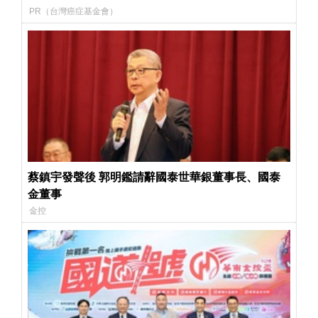
PR（台灣癌症基金會）
蔡鎮宇發聲後 郭明鑑請辭國泰世華銀董事長、國泰
金董事
金控