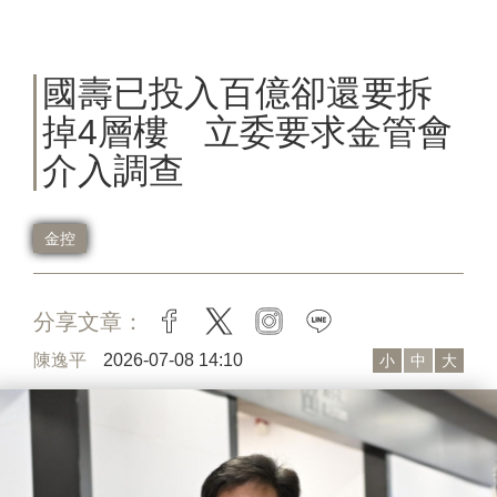
國壽已投入百億卻還要拆
掉4層樓 立委要求金管會
介入調查
金控
分享文章：
facebook
twitter
instagram
line
陳逸平
2026-07-08 14:10
小
中
大