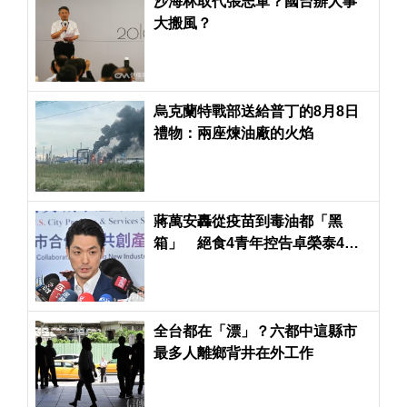
沙海林取代張志軍？國台辦人事
大搬風？
烏克蘭特戰部送給普丁的8月8日
禮物：兩座煉油廠的火焰
蔣萬安轟從疫苗到毒油都「黑
箱」 絕食4青年控告卓榮泰4官
員涉圖利
全台都在「漂」？六都中這縣市
最多人離鄉背井在外工作