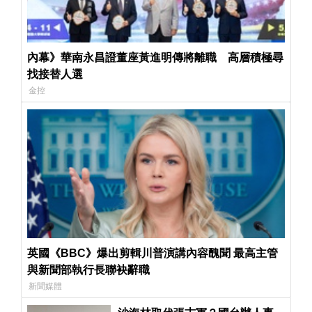
內幕》華南永昌證董座黃進明傳將離職 高層積極尋
找接替人選
金控
英國《BBC》爆出剪輯川普演講內容醜聞 最高主管
與新聞部執行長聯袂辭職
新聞媒體