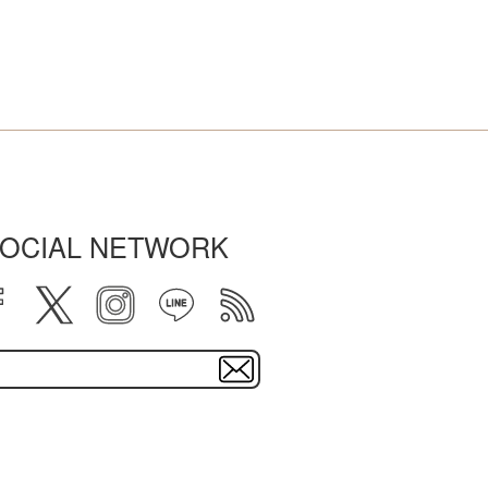
OCIAL NETWORK
facebook
twitter
instagram
line
rss