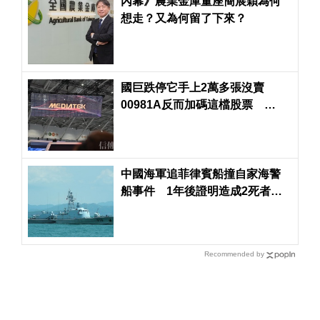
內幕》農業金庫董座簡展穎為何
想走？又為何留了下來？
國巨跌停它手上2萬多張沒賣
00981A反而加碼這檔股票
00403A則加碼這檔
中國海軍追菲律賓船撞自家海警
船事件 1年後證明造成2死者並
被追授「中華烈士」
Recommended by