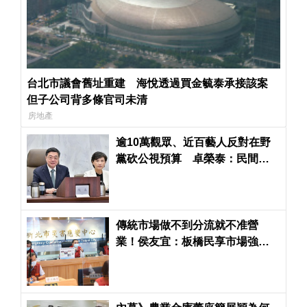
台北市議會舊址重建 海悅透過買金毓泰承接該案
但子公司背多條官司未清
房地產
逾10萬觀眾、近百藝人反對在野
黨砍公視預算 卓榮泰：民間希
望維護藝文發展環境
傳統市場做不到分流就不准營
業！侯友宜：板橋民享市場強制
停業3天