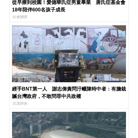
從早療到校園！愛德華氏症男童畢業 唐氏症基金會
18年陪伴600名孩子成長
社會關懷
經手BNT第一人 謝志偉責問汙衊陳時中者：有膽栽
贓台灣政府，不敢問罪中共政權
武漢肺炎