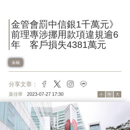
金管會罰中信銀1千萬元》
前理專涉挪用款項違規逾6
年 客戶損失4381萬元
金融
分享文章：
facebook
twitter
instagram
line
葉佳華
2023-07-27 17:30
小
中
大