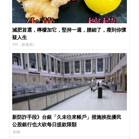
減肥首選，檸檬加它，堅持一週，腰細了，瘦到你懷
疑人生
PR（新素簡）
新防詐手段》台銀「久未往來帳戶」措施挨批擾民
公股銀行也大砍每日提款限額
金融