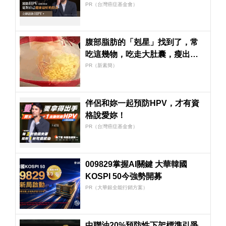
PR（台灣癌症基金會）
腹部脂肪的「剋星」找到了，常
吃這幾物，吃走大肚囊，瘦出小
蠻腰
PR（新素簡）
伴侶和妳一起預防HPV，才有資
格說愛妳！
PR（台灣癌症基金會）
009829掌握AI關鍵 大華韓國
KOSPI 50今強勢開募
PR（大華銀全能行銷方案）
中聯油20%預防性下架標準引爭