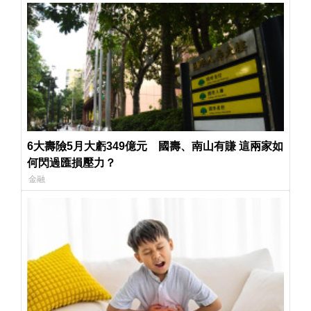
6大壽險5月大虧349億元 國壽、南山有賺 這兩家如
何閃過匯損壓力？
金融