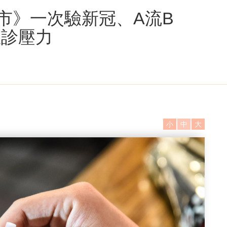
上市》一次驗新冠、A流B
急診壓力
小
中
大