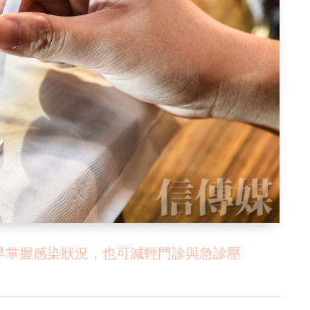
早掌握感染狀況，也可減輕門診與急診壓
）