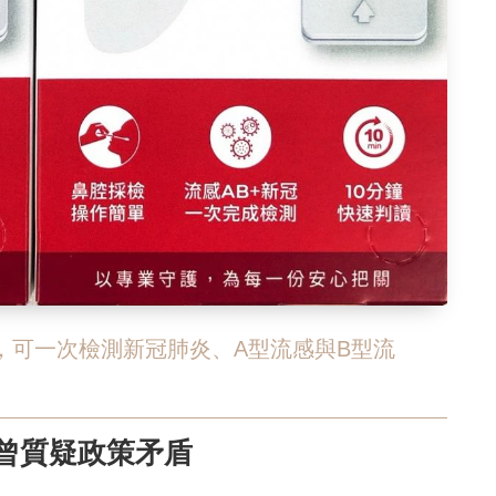
，可一次檢測新冠肺炎、A型流感與B型流
曾質疑政策矛盾