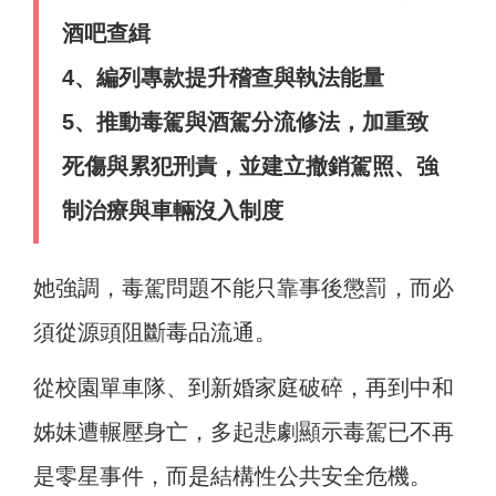
酒吧查緝
4、編列專款提升稽查與執法能量
5、推動毒駕與酒駕分流修法，加重致
死傷與累犯刑責，並建立撤銷駕照、強
制治療與車輛沒入制度
她強調，毒駕問題不能只靠事後懲罰，而必
須從源頭阻斷毒品流通。
從校園單車隊、到新婚家庭破碎，再到中和
姊妹遭輾壓身亡，多起悲劇顯示毒駕已不再
是零星事件，而是結構性公共安全危機。