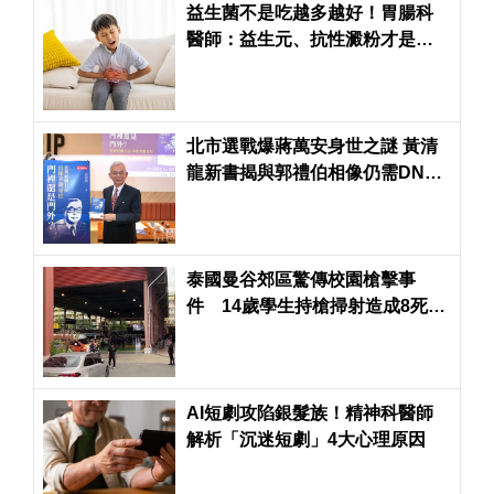
益生菌不是吃越多越好！胃腸科
醫師：益生元、抗性澱粉才是腸
道好菌的「大餐」
北市選戰爆蔣萬安身世之謎 黃清
龍新書揭與郭禮伯相像仍需DNA
驗證
泰國曼谷郊區驚傳校園槍擊事
件 14歲學生持槍掃射造成8死、
22傷
AI短劇攻陷銀髮族！精神科醫師
解析「沉迷短劇」4大心理原因