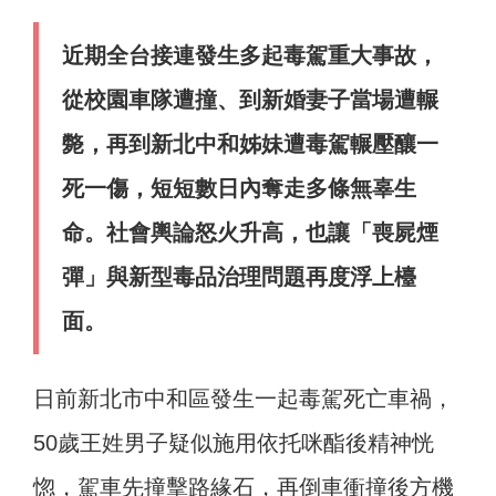
近期全台接連發生多起毒駕重大事故，
從校園車隊遭撞、到新婚妻子當場遭輾
斃，再到新北中和姊妹遭毒駕輾壓釀一
死一傷，短短數日內奪走多條無辜生
命。社會輿論怒火升高，也讓「喪屍煙
彈」與新型毒品治理問題再度浮上檯
面。
日前新北市中和區發生一起毒駕死亡車禍，
50歲王姓男子疑似施用依托咪酯後精神恍
惚，駕車先撞擊路緣石，再倒車衝撞後方機