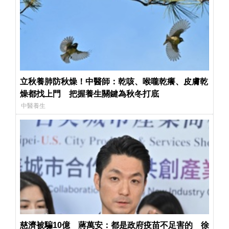
立秋養肺防秋燥！中醫師：乾咳、喉嚨乾癢、皮膚乾
燥都找上門 把握養生關鍵為秋冬打底
中醫養生
慈濟被騙10億 蔣萬安：都是政府疫苗不足害的 徐