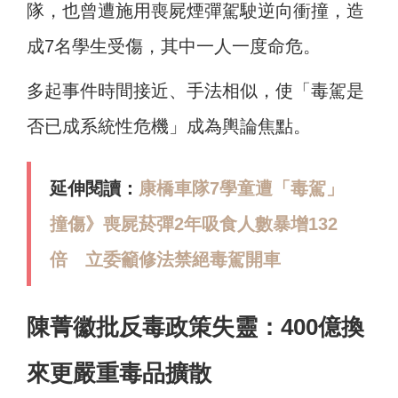
隊，也曾遭施用喪屍煙彈駕駛逆向衝撞，造
成7名學生受傷，其中一人一度命危。
多起事件時間接近、手法相似，使「毒駕是
否已成系統性危機」成為輿論焦點。
延伸閱讀：
康橋車隊7學童遭「毒駕」
撞傷》喪屍菸彈2年吸食人數暴增132
倍 立委籲修法禁絕毒駕開車
陳菁徽批反毒政策失靈：400億換
來更嚴重毒品擴散