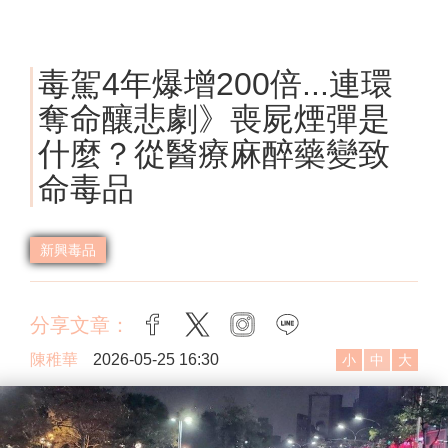
毒駕4年爆增200倍...連環
奪命釀悲劇》喪屍煙彈是
什麼？從醫療麻醉藥變致
命毒品
新興毒品
分享文章：
facebook
twitter
instagram
line
陳稚華
2026-05-25 16:30
小
中
大