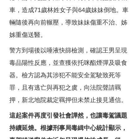
車，造成71歲林姓女子與64歲妹妹倒地。車
輛隨後再向前輾壓，導致妹妹傷重不治、姊
姊重傷送醫。
警方到場後以唾液快篩檢測，確認王男呈現
毒品陽性反應，並查獲依托咪酯煙彈及吸食
器。檢方認為其涉犯不能安全駕駛致死等
罪，且有逃亡與再犯之虞，向法院聲請羈
押，新北地院裁定羈押但未禁止接見通信。
這起案件再度引發社會譁然，也讓毒駕議題
持續延燒。根據刑事局毒緝中心統計顯示，