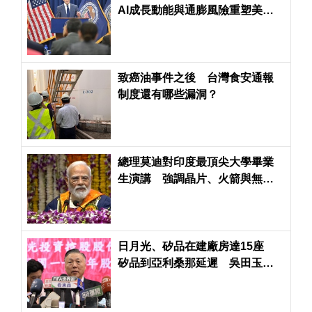
AI成長動能與通膨風險重塑美、
台股投資策略
致癌油事件之後 台灣食安通報
制度還有哪些漏洞？
總理莫迪對印度最頂尖大學畢業
生演講 強調晶片、火箭與無人
機與「進步印度」
日月光、矽品在建廠房達15座
矽品到亞利桑那延遲 吳田玉對
台積電和Amkor合作「樂觀其
成」