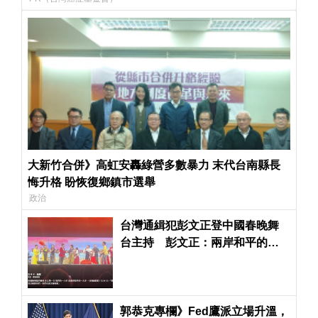
大新竹合併》高虹安轟綠營多數暴力 末代台南縣長
悔升格 盼恢復鄉鎮市選舉
政治
台灣通緝犯彭文正登中國春晚舞
台主持 彭文正：兩岸和平的一
大步
郭恭克專欄》Fed鷹派立場升溫，