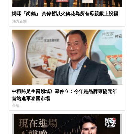
媽咪「尚鶴」 黃偉哲以火鶴花為所有母親獻上祝福
地方新聞
中租跨足生醫領域》辜仲立：今年是品牌東協元年
首站進軍泰國市場
金融