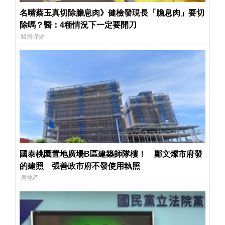
名嘴蔡玉真切除膽息肉》健檢發現長「膽息肉」要切
除嗎？醫：4種情況下一定要開刀
醫療保健
國泰桃園置地廣場B區建築師隊樓！ 鄭文燦市府發
的建照 張善政市府不發使用執照
房地產