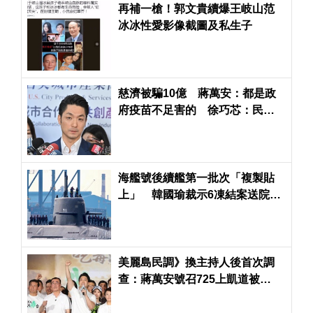
再補一槍！郭文貴續爆王岐山范
冰冰性愛影像截圖及私生子
慈濟被騙10億 蔣萬安：都是政
府疫苗不足害的 徐巧芯：民進
黨政府刻意阻擋民間採購
海艦號後續艦第一批次「複製貼
上」 韓國瑜裁示6凍結案送院會
表決
美麗島民調》換主持人後首次調
查：蔣萬安號召725上凱道被
51.8%台北市民認為不成功