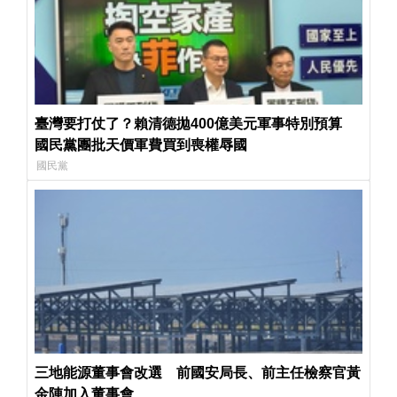
臺灣要打仗了？賴清德拋400億美元軍事特別預算
國民黨團批天價軍費買到喪權辱國
國民黨
三地能源董事會改選 前國安局長、前主任檢察官黃
金陣加入董事會