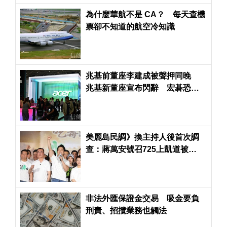
為什麼華航不是 CA？ 每天查機
票卻不知道的航空冷知識
兆基前董座李建成被聲押同晚
兆基新董座宣布閃辭 宏碁恐得
派律師進駐了
美麗島民調》換主持人後首次調
查：蔣萬安號召725上凱道被
51.8%台北市民認為不成功
非法外匯保證金交易 吸金要負
刑責、招攬業務也觸法