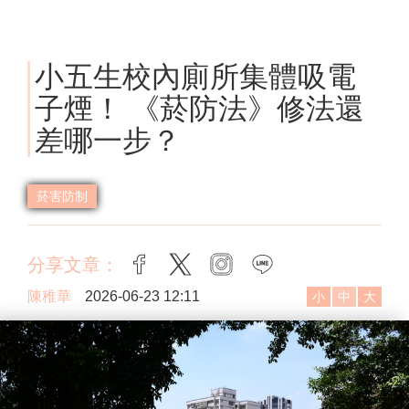
小五生校內廁所集體吸電
子煙！ 《菸防法》修法還
差哪一步？
菸害防制
分享文章：
facebook
twitter
instagram
line
陳稚華
2026-06-23 12:11
小
中
大