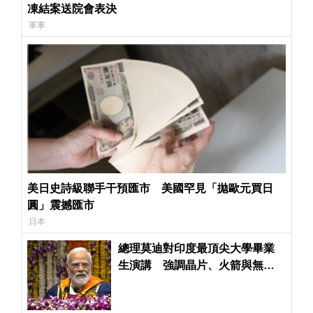
凍結案送院會表決
軍事
美日史詩級聯手干預匯市 美國罕見「拋歐元買日
圓」震撼匯市
日本
總理莫迪對印度最頂尖大學畢業
生演講 強調晶片、火箭與無人
機與「進步印度」