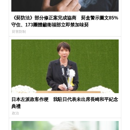
《菸防法》部分修正案完成協商 菸盒警示圖文85%
守住、173團體籲衛福部立即禁加味菸
菸害防制
日本左派政客作梗 我駐日代表未出席長崎和平紀念
典禮
政治