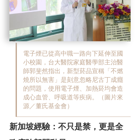
電子煙已從高中職一路向下延伸至國
小校園，
台大醫院家庭醫學部主治醫
師郭斐然指出，新型菸品宣稱「不燃
燒所以無害」是刻意忽略尼古丁成癮
的問題，使用電子煙、加熱菸均會造
成心血管、呼吸道等疾病。（圖片來
源／董氏基金會）
新加坡經驗：不只是禁，更是全