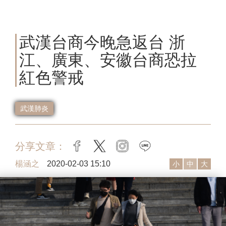
武漢台商今晚急返台 浙
江、廣東、安徽台商恐拉
紅色警戒
武漢肺炎
分享文章：
facebook
twitter
instagram
line
楊涵之
2020-02-03 15:10
小
中
大