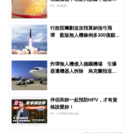
蠻腰
PR（新素簡）
行政院籌劃追加預算納強弓飛
彈 藍版無人機條例多300億顧立
雄：不接受
炸彈無人機侵入德國機場 引爆
器遭機器人拆除 烏克蘭指這國
嫌疑最大
伴侶和妳一起預防HPV，才有資
格說愛妳！
PR（台灣癌症基金會）