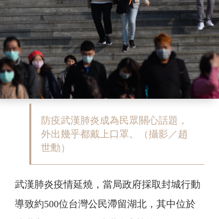
防疫武漢肺炎成為民眾關心話題，
外出幾乎都戴上口罩。（攝影／趙
世勳）
武漢肺炎疫情延燒，當局政府採取封城行動
導致約500位台灣公民滯留湖北，其中位於