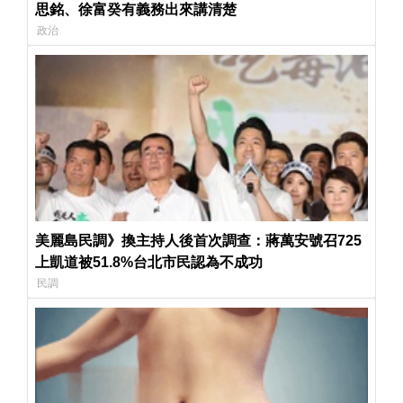
思銘、徐富癸有義務出來講清楚
政治
美麗島民調》換主持人後首次調查：蔣萬安號召725
上凱道被51.8%台北市民認為不成功
民調