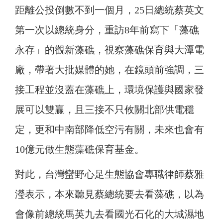
距離公投倒數不到一個月，25日總統蔡英文
第一次以總統身分，重訪8年前寫下「藻礁
永存」的觀新藻礁，視察藻礁保育與大潭電
廠，帶著大批媒體的她，在鏡頭前強調，三
接工程並沒蓋在藻礁上，環境保護與國家發
展可以雙贏，且三接不只攸關北部供電穩
定，更和中南部降低空污有關，未來也會有
10億元做生態藻礁保育基金。
對此，台灣蠻野心足生態協會專職律師蔡雅
瀅表示，本來聽見蔡總統要去看藻礁，以為
會像前總統馬英九去看國光石化的大城濕地