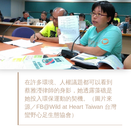
在許多環境、人權議題都可以看到
蔡雅瀅律師的身影，她透露藻礁是
她投入環保運動的契機。（圖片來
源／FB@Wild at Heart Taiwan 台灣
蠻野心足生態協會）