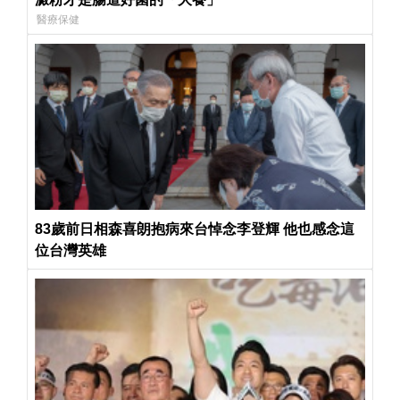
醫療保健
83歲前日相森喜朗抱病來台悼念李登輝 他也感念這
位台灣英雄