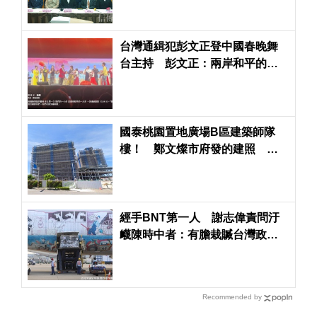
台灣通緝犯彭文正登中國春晚舞
台主持 彭文正：兩岸和平的一
大步
國泰桃園置地廣場B區建築師隊
樓！ 鄭文燦市府發的建照 張
善政市府不發使用執照
經手BNT第一人 謝志偉責問汙
衊陳時中者：有膽栽贓台灣政
府，不敢問罪中共政權
Recommended by