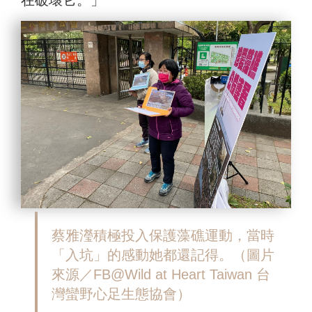
在破壞它。」
蔡雅瀅積極投入保護藻礁運動，當時
「入坑」的感動她都還記得
。（圖片
來源／FB@Wild at Heart Taiwan 台
灣蠻野心足生態協會）