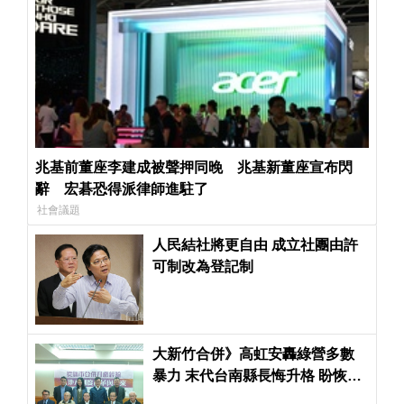
兆基前董座李建成被聲押同晚 兆基新董座宣布閃
辭 宏碁恐得派律師進駐了
社會議題
人民結社將更自由 成立社團由許
可制改為登記制
大新竹合併》高虹安轟綠營多數
暴力 末代台南縣長悔升格 盼恢復
鄉鎮市選舉