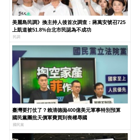
美麗島民調》換主持人後首次調查：蔣萬安號召725
上凱道被51.8%台北市民認為不成功
民調
臺灣要打仗了？賴清德拋400億美元軍事特別預算
國民黨團批天價軍費買到喪權辱國
國民黨