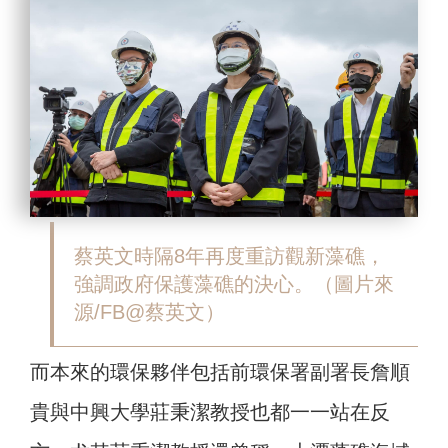
蔡英文時隔8年再度重訪觀新藻礁，
強調政府保護藻礁的決心。（圖片來
源/FB@蔡英文）
而本來的環保夥伴包括前環保署副署長詹順
貴與中興大學莊秉潔教授也都一一站在反