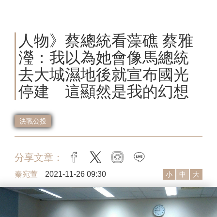
人物》蔡總統看藻礁 蔡雅
瀅：我以為她會像馬總統
去大城濕地後就宣布國光
停建 這顯然是我的幻想
決戰公投
分享文章：
facebook
twitter
instagram
line
秦宛萱
2021-11-26 09:30
小
中
大